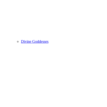
Divine Goddesses