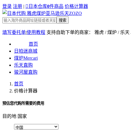
登录
注册
|

日本仓库
0
件商品
价格计算器
搜索
填写委托单
|
使用教程
支持自助下单的商家： 雅虎 / 煤炉 / 乐天
首页
日拍迷商城
煤炉Mercari
乐天直购
骏河屋直购
首页
价格计算器
预估您代购所需要的费用
目的地 国家