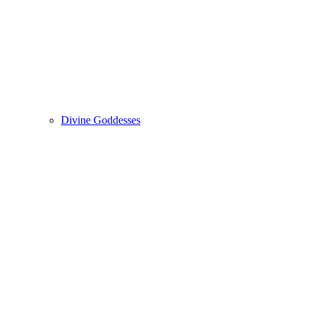
Divine Goddesses