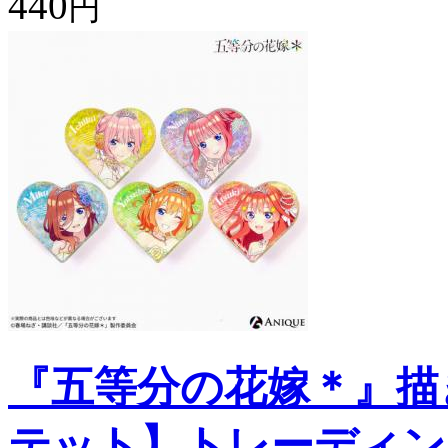
440
円
『五等分の花嫁＊』描
テット】トレーディン