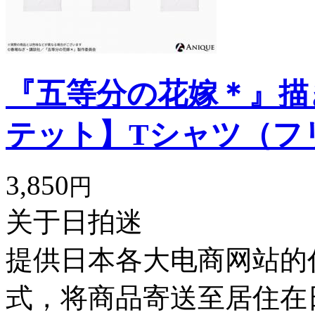
『五等分の花嫁＊』描
テット】Tシャツ（フ
3,850
円
关于日拍迷
提供日本各大电商网站的
式，将商品寄送至居住在