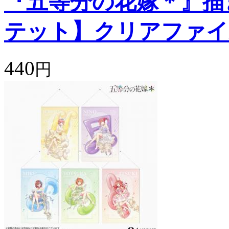
『五等分の花嫁＊』描
テット】クリアファイ
440
円