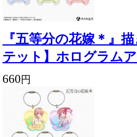
『五等分の花嫁＊』描
テット】ホログラムア
660
円