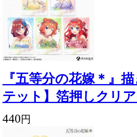
『五等分の花嫁＊』描
テット】箔押しクリア
440
円