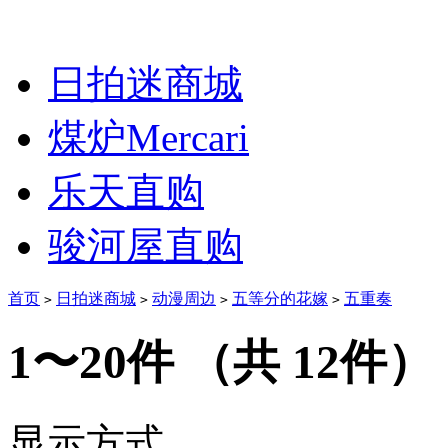
日拍迷商城
煤炉Mercari
乐天直购
骏河屋直购
首页
日拍迷商城
动漫周边
五等分的花嫁
五重奏
>
>
>
>
1〜20件
（共 12件）
显示方式