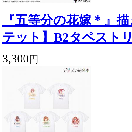
『五等分の花嫁＊』描
テット】B2タペスト
3,300
円