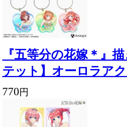
『五等分の花嫁＊』描
テット】オーロラアク
770
円