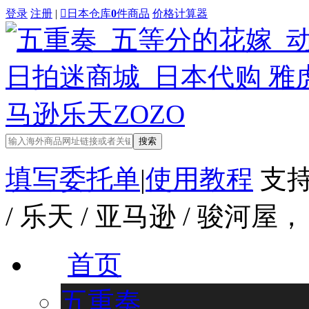
登录
注册
|

日本仓库
0
件商品
价格计算器
搜索
填写委托单
|
使用教程
支持
/ 乐天 / 亚马逊 / 骏
首页
五重奏