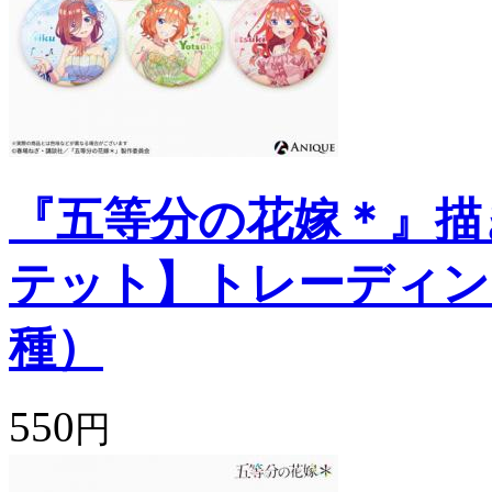
『五等分の花嫁＊』描
テット】トレーディン
種）
550
円