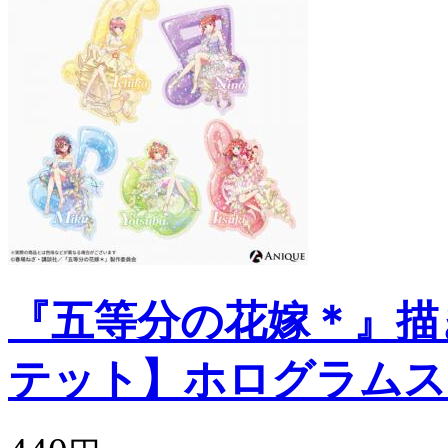
『五等分の花嫁＊』描
テット】ホログラムス