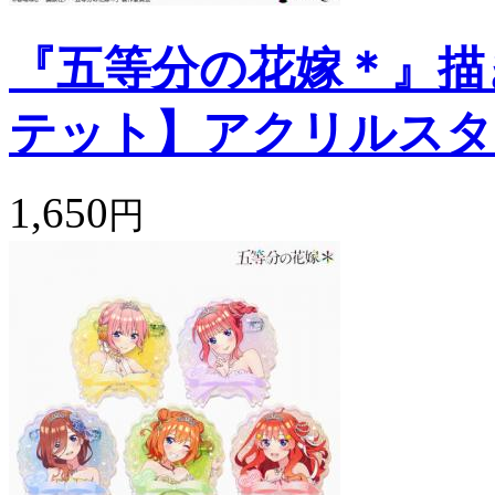
『五等分の花嫁＊』描
テット】アクリルスタ
1,650
円