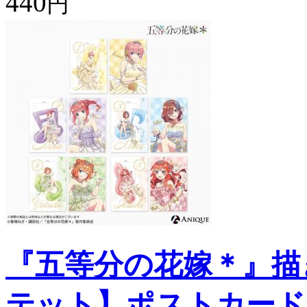
440
円
『五等分の花嫁＊』描
テット】ポストカード