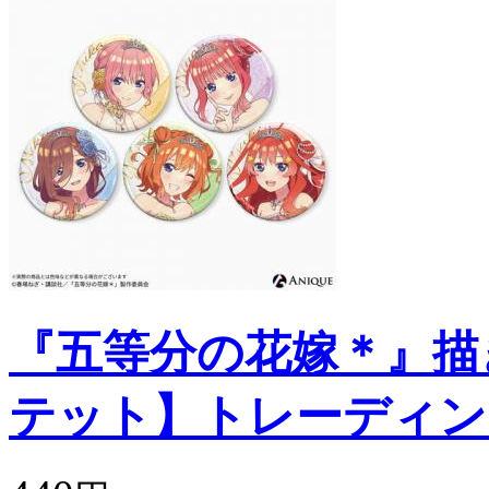
『五等分の花嫁＊』描
テット】トレーディン