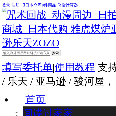
登录
注册
|

日本仓库
0
件商品
价格计算器
搜索
填写委托单
|
使用教程
支持
/ 乐天 / 亚马逊 / 骏
首页
间谍过家家