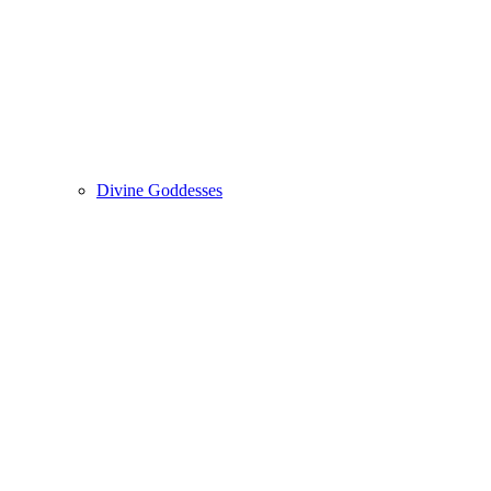
Divine Goddesses