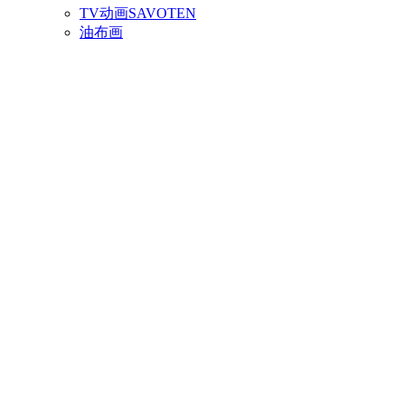
TV动画SAVOTEN
油布画