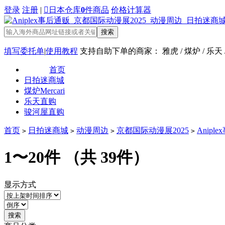
登录
注册
|

日本仓库
0
件商品
价格计算器
搜索
填写委托单
|
使用教程
支持自助下单的商家： 雅虎 / 煤炉 / 乐天
首页
日拍迷商城
煤炉Mercari
乐天直购
骏河屋直购
首页
日拍迷商城
动漫周边
京都国际动漫展2025
Anipl
>
>
>
>
1〜20件
（共 39件）
显示方式