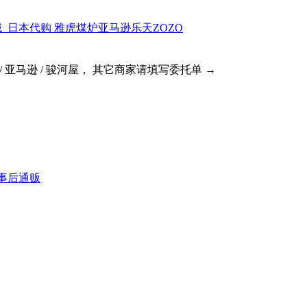
 / 亚马逊 / 骏河屋， 其它商家请填写委托单 →
ex事后通贩