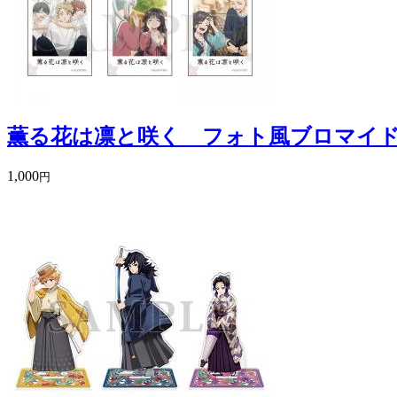
薫る花は凛と咲く フォト風ブロマイド
1,000
円