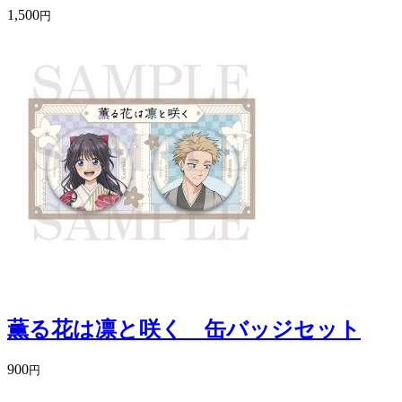
1,500
円
薫る花は凛と咲く 缶バッジセット
900
円