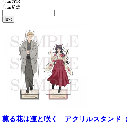
商品分类
商品筛选
搜索
薫る花は凛と咲く アクリルスタンド（