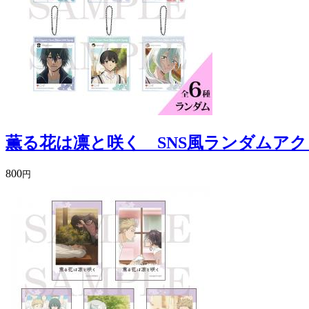
薫る花は凛と咲く SNS風ランダムアク
800
円