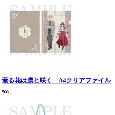
薫る花は凛と咲く A4クリアファイル
500
円