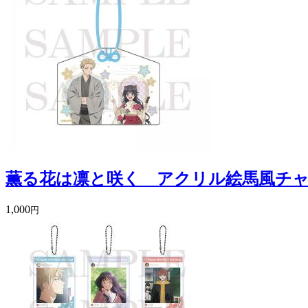
薫る花は凛と咲く アクリル絵馬風チ
1,000
円