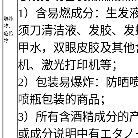
1）含易燃成分：生发
爆炸
物、
须刀清洁液、发胶、发
危险
物
甲水，双眼皮胶及其他
机、激光打印机等；
2）包装易爆炸：防晒
喷瓶包装的商品；
3）所有含酒精成分的
或成分说明中有エタノ